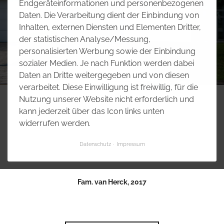
Endgeräteinformationen und personenbezogenen
Daten. Die Verarbeitung dient der Einbindung von
Inhalten, externen Diensten und Elementen Dritter,
der statistischen Analyse/Messung,
personalisierten Werbung sowie der Einbindung
sozialer Medien. Je nach Funktion werden dabei
Daten an Dritte weitergegeben und von diesen
verarbeitet. Diese Einwilligung ist freiwillig, für die
Nutzung unserer Website nicht erforderlich und
"Von der Planung bis zur Beendigung der
kann jederzeit über das Icon links unten
Bauphase eine sehr gute und inspirative
widerrufen werden.
Zusammenarbeit, an deren Ende ein sehr schönes
Datenschutz
Impressum
individuelles Haus mit vielen kreativen Ideen
entstanden ist“
Fam. van Herck, 2017