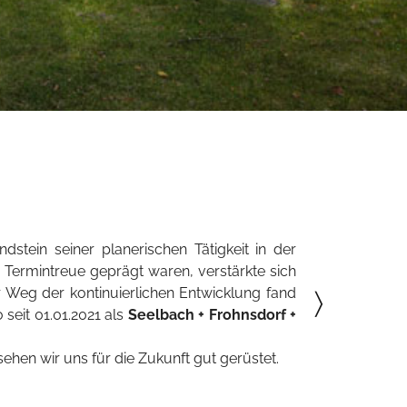
Unsere
tein seiner planerischen Tätigkeit in der
Wir verstehen
 Termintreue geprägt waren, verstärkte sich
bestmöglichen 
 Weg der kontinuierlichen Entwicklung fand
〉
seit 01.01.2021 als
Seelbach + Frohnsdorf +
Der Fokus unse
ausgerichtet au
sehen wir uns für die Zukunft gut gerüstet.
Wir sehen unse
Qualität, Kost
erhält.