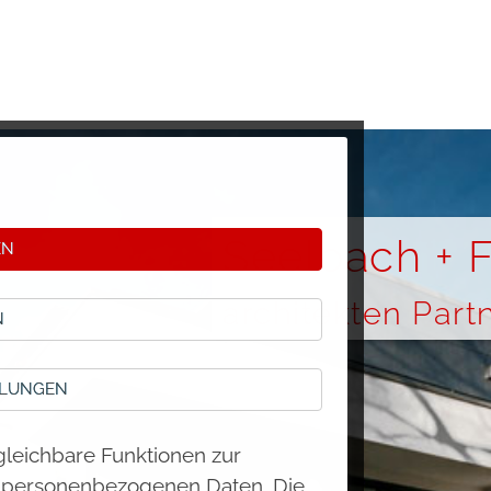
Seelbach + F
EN
architekten Part
N
LLUNGEN
gleichbare Funktionen zur
d personenbezogenen Daten. Die