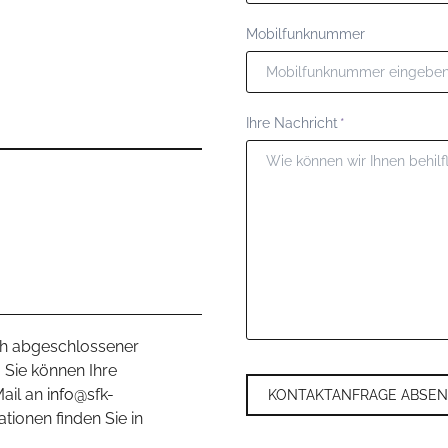
Mobilfunknummer
Pflichtfeld
Ihre Nachricht
*
ch abgeschlossener
 Sie können Ihre
Mail an
info@s
fk-
KONTAKTANFRAGE ABSE
ationen finden Sie in